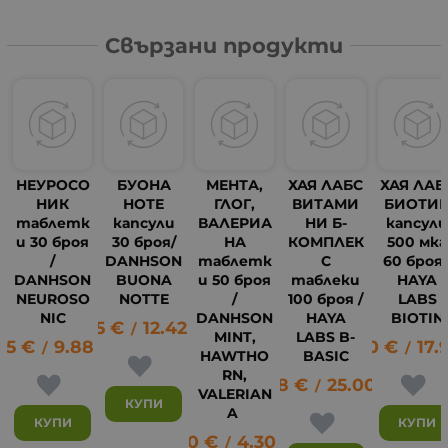
Свързани продукти
НЕУРОСО
БУОНА
МЕНТА,
ХАЯ ЛАБС
ХАЯ ЛАБ
НИК
НОТЕ
ГЛОГ,
ВИТАМИ
БИОТИ
таблетк
капсули
ВАЛЕРИА
НИ Б-
капсул
и 30 броя
30 броя/
НА
КОМПЛЕК
500 мкг
/
DANHSON
таблетк
С
60 броя 
DANHSON
BUONA
и 50 броя
таблеки
HAYA
NEUROSO
NOTTE
/
100 броя /
LABS
NIC
DANHSON
HAYA
BIOTIN
6.35
€
12.42
лв.
/
MINT,
LABS B-
05
€
9.88
лв.
9.20
€
17.
/
/
HAWTHO
BASIC
RN,
12.78
€
25.00
лв.
/
VALERIAN
КУПИ
A
КУПИ
КУПИ
2.20
€
4.30
лв.
/