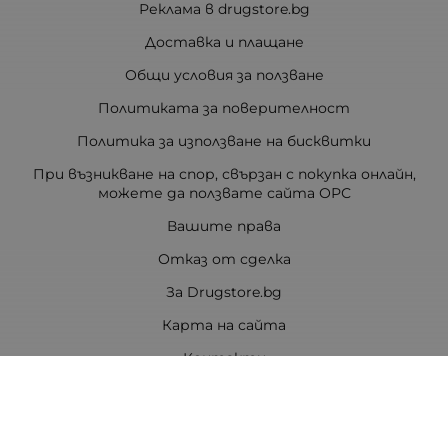
Реклама в drugstore.bg
Доставка и плащане
Общи условия за ползване
Политиката за поверителност
Политика за използване на бисквитки
При възникване на спор, свързан с покупка онлайн,
можете да ползвате сайта ОРС
Вашите права
Отказ от сделка
За Drugstore.bg
Карта на сайта
Контакти
Контакти