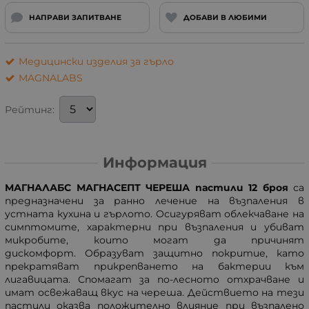
НАПРАВИ ЗАПИТВАНЕ
ДОБАВИ В ЛЮБИМИ
Медицински изделия за гърло
MAGNALABS
Рейтинг:
Информация
МАГНАЛАБС МАГНАСЕПТ ЧЕРЕША пастили 12 броя
са
предназначени за ранно лечение на възпаления в
устната кухина и гърлото. Oсигуряват облекчаване на
симптомите, характерни при възпаления и убиват
микробите, които могат да причинят
дискомфорт. Обрaзуват защитно покритие, като
прeкратяват прикрeпването на бактерии към
лигaвицата. Спомагат за по-лесното отхрачване и
имат освежаващ вкус на череша. Действието на тези
пастили оказва положително влияние при възпалено