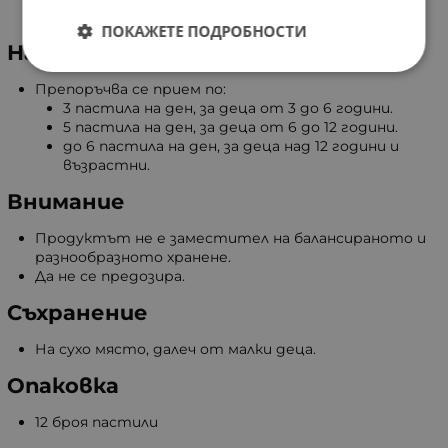
Цинк - 1 мг.
ПОКАЖЕТЕ ПОДРОБНОСТИ
Начин на употреба
Препоръчва се прием по:
3 пастила на ден, за деца от 3 до 6 години.
5 пастила на ден, за деца от 6 до 12 години.
до 6 пастила на ден, за деца над 12 години и
възрастни.
Внимание
Продуктът не е заместител на балансираното и
разнообразното хранене.
Да не се предозира.
Съхранение
На сухо място, далеч от малки деца.
Опаковка
12 броя пастили