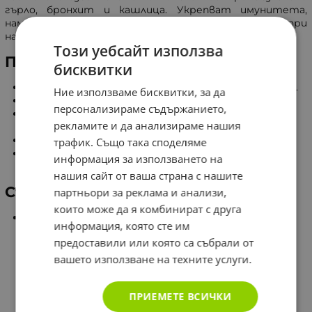
гърло, бронхит и кашлица. Укрепват имунитета,
намаляват продължителността и симптомите при
настинки и действат успокоително.
Този уебсайт използва
Полезни свойства
бисквитки
Има леко анестезиращо действие върху гърлото.
Ние използваме бисквитки, за да
Облекчава симптомите на назална конгестия.
персонализираме съдържанието,
Подобря силата на имунната система за борба с
рекламите и да анализираме нашия
вирусите.
Поддържа оптималното здраве.
трафик. Също така споделяме
Помага за борба с леки инфекции на гърлото и
информация за използването на
устата.
нашия сайт от ваша страна с нашите
Състав
партньори за реклама и анализи,
които може да я комбинират с друга
Съдържание в 1 пастил:
информация, която сте им
Витамин С - 80 мг.
предоставили или която са събрали от
Лечебна иглика (Primulae flos) - 18 мг.
Киселец, стръкове (Rumicis Herba) - 18 мг.
вашето използване на техните услуги.
Черен бъз, цветове (Sambuci flos) - 18 мг.
Върбинка, стръкове (Verbenae Herba) - 18 мг.
ПРИЕМЕТЕ ВСИЧКИ
Тинтява, корени (Gentianae radix) - 6 мг.
Джинджифил (Zingiber officinale) - 3 мг.