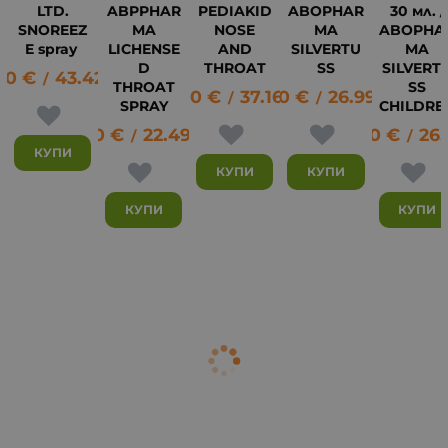
LTD.
ABPPHAR
PEDIAKID
ABOPHAR
30 мл. /
SNOREEZ
MA
NOSE
MA
ABOPHA
E spray
LICHENSE
AND
SILVERTU
MA
D
THROAT
SS
SILVERT
20
€
43.42
лв.
13
/
THROAT
SS
19.00
€
37.16
13.80
лв.
€
26.99
лв.
/
/
SPRAY
CHILDRE
11.50
€
22.49
лв.
13.80
€
26.
/
/
КУПИ
КУПИ
КУПИ
КУПИ
КУПИ