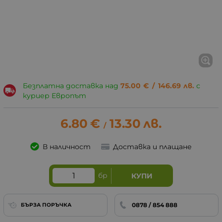
Безплатна доставка над
75.00
€
/
146.69
лв.
с
куриер Европът
6.80
€
13.30
лв.
/
В наличност
Доставка и плащане
бр
КУПИ
0878 / 854 888
БЪРЗА ПОРЪЧКА