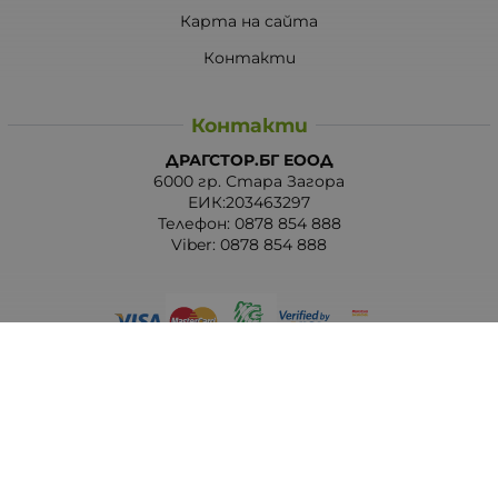
Карта на сайта
Контакти
Контакти
ДРАГСТОР.БГ ЕООД
6000 гр. Стара Загора
ЕИК:203463297
Телефон:
0878 854 888
Viber:
0878 854 888
Методи на плащане