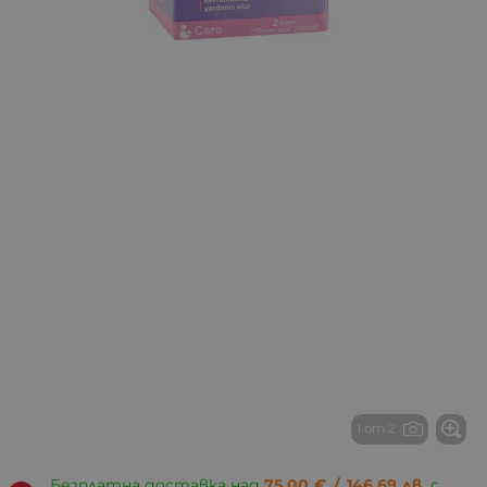
1 от 2
Безплатна доставка над
75.00
€
/
146.69
лв.
с