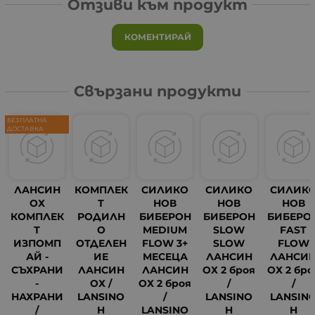
Отзиви към продукт
КОМЕНТИРАЙ
Свързани продукти
БЕЗПЛАТНА
ДОСТАВКА
ЛАНСИН
КОМПЛЕК
СИЛИКО
СИЛИКО
СИЛИК
ОХ
Т
НОВ
НОВ
НОВ
КОМПЛЕК
РОДИЛН
БИБЕРОН
БИБЕРОН
БИБЕРО
Т
О
MEDIUM
SLOW
FAST
ИЗПОМП
ОТДЕЛЕН
FLOW 3+
SLOW
FLOW
АЙ -
ИЕ
МЕСЕЦА
ЛАНСИН
ЛАНСИ
СЪХРАНИ
ЛАНСИН
ЛАНСИН
ОХ 2 броя
ОХ 2 бро
-
ОХ /
ОХ 2 броя
/
/
НАХРАНИ
LANSINO
/
LANSINO
LANSIN
/
H
LANSINO
H
H