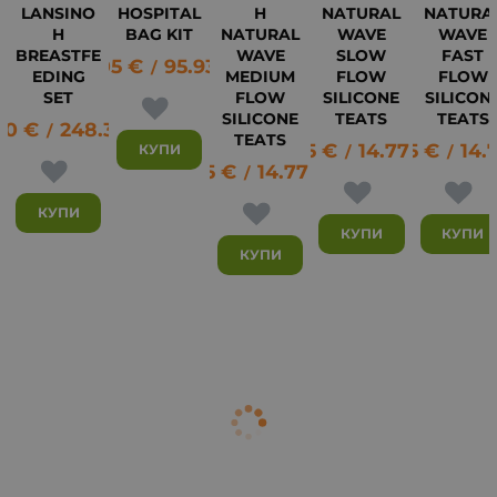
LANSINO
HOSPITAL
H
NATURAL
NATURA
H
BAG KIT
NATURAL
WAVE
WAVE
BREASTFE
WAVE
SLOW
FAST
49.05
€
95.93
лв.
/
EDING
MEDIUM
FLOW
FLOW
SET
FLOW
SILICONE
SILICON
132
SILICONE
TEATS
TEATS
00
€
248.39
лв.
/
TEATS
7.55
€
14.77
7.55
лв.
€
14.
КУПИ
/
/
7.55
€
14.77
лв.
/
КУПИ
КУПИ
КУПИ
КУПИ