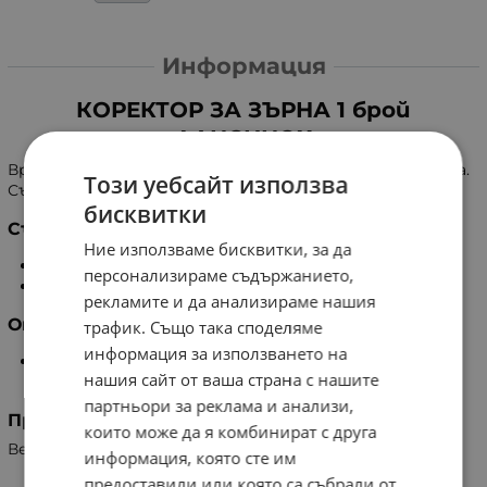
Информация
КОРЕКТОР ЗА ЗЪРНА 1 брой
ЛАНСИНОХ
Временно спомага за оформянето на вдлъбнати зърна.
Този уебсайт използва
Съдържа приставка за по-големи гърди.
бисквитки
Състав
Ние използваме бисквитки, за да
Полипропилен/гума.
персонализираме съдържанието,
BPA Free - Хе съдържа бисфенол-А.
рекламите и да анализираме нашия
Опаковка
трафик. Също така споделяме
информация за използването на
Коректор с 2 фунии /19 мм и 24 мм/, Кутийка за
нашия сайт от ваша страна с нашите
съхранение.
партньори за реклама и анализи,
Производител
които може да я комбинират с друга
Великобритания, Lansinoh Laboratories Inc.
информация, която сте им
предоставили или която са събрали от