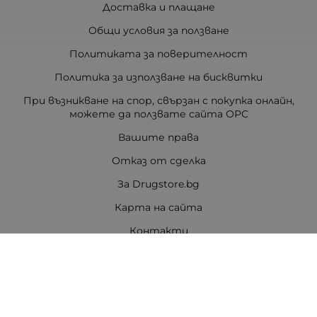
Доставка и плащане
Общи условия за ползване
Политиката за поверителност
Политика за използване на бисквитки
При възникване на спор, свързан с покупка онлайн,
можете да ползвате сайта ОРС
Вашите права
Отказ от сделка
За Drugstore.bg
Карта на сайта
Контакти
Контакти
ДРАГСТОР.БГ ЕООД
6000 гр. Стара Загора