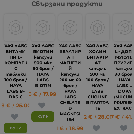
Свързани продукти
ХАЯ ЛАБС
ХАЯ ЛАБС
ХАЯ ЛАБС
ХАЯ ЛАБС
ХАЯ ЛАБ
ВИТАМИ
БИОТИН
ХЕЛАТИР
ХОЛИН
L - ДОП
НИ Б-
капсули
АН
БИТАРТР
МУКУН
КОМПЛЕК
500 мкг
МАГНЕЗИ
АТ
ПРУРИЕ
С
60 броя /
Й
капсули
капсул
таблеки
HAYA
капсули
500 мг
90 броя 
100 броя /
LABS
200 мг 60
100 броя /
HAYA
HAYA
BIOTIN
броя /
HAYA
LABS L-
LABS B-
HAYA
LABS
DOPA
9.20
€
17.99
лв.
/
BASIC
LABS
CHOLINE
(MUCUN
13
CHELATE
BITARTRA
PRURIEN
78
€
25.00
лв.
/
D
TE
EXTRACT
MAGNESI
14.32
€
28.01
21.47
лв.
€
41.
КУПИ
/
/
UM
9.71
€
18.99
лв.
КУПИ
/