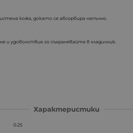
истена кожа, докато се абсорбира напълно.
не и удоволствие го съхранявайте в хладилник.
Характеристики
0.25