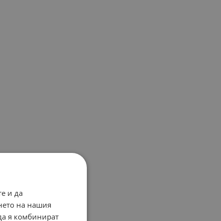
е и да
нето на нашия
 да я комбинират