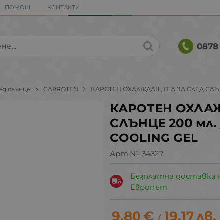
ПОМОЩ
КОНТАКТИ
0878 
ед слънце
CARROTEN
КАРОТЕН ОХЛАЖДАЩ ГЕЛ ЗА СЛЕД СЛЪНЦ
КАРОТЕН ОХЛАЖ
СЛЪНЦЕ 200 мл.
COOLING GEL
Арт.№:
34327
Безплатна доставка 
Европът
9.80
€
19.17
лв.
/