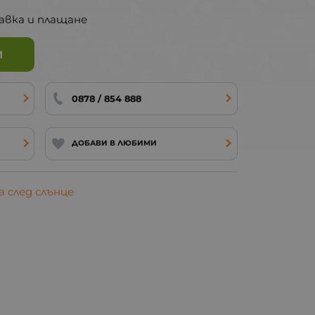
авка и плащане
И
0878 / 854 888
ДОБАВИ В ЛЮБИМИ
 след слънце