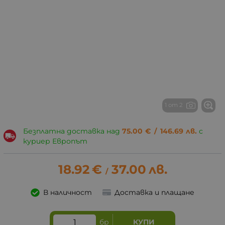
1 от 2
Безплатна доставка над
75.00
€
/
146.69
лв.
с
куриер Европът
18.92
€
37.00
лв.
/
В наличност
Доставка и плащане
бр
КУПИ