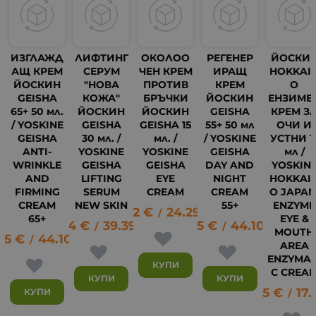
ИЗГЛАЖД
ЛИФТИНГ
ОКОЛОО
РЕГЕНЕР
ЙОСКИ
АЩ КРЕМ
СЕРУМ
ЧЕН КРЕМ
ИРАЩ
HOKKAI
ЙОСКИН
"НОВА
ПРОТИВ
КРЕМ
O
GEISHA
КОЖА"
БРЪЧКИ
ЙОСКИН
ЕНЗИМЕ
65+ 50 мл.
ЙОСКИН
ЙОСКИН
GEISHA
КРЕМ З
/ YOSKINE
GEISHA
GEISHA 15
55+ 50 мл
ОЧИ И
GEISHA
30 мл. /
мл. /
/ YOSKINE
УСТНИ 1
ANTI-
YOSKINE
YOSKINE
GEISHA
мл /
WRINKLE
GEISHA
GEISHA
DAY AND
YOSKIN
AND
LIFTING
EYE
NIGHT
HOKKAI
FIRMING
SERUM
CREAM
CREAM
O JAPAN
CREAM
NEW SKIN
55+
ENZYME
12.42
€
24.29
лв.
/
65+
EYE &
20.14
€
39.39
лв.
22.55
€
44.10
лв.
/
/
MOUTH
55
€
44.10
лв.
20
/
AREA
ENZYMAT
КУПИ
C CREA
КУПИ
КУПИ
8.85
€
17.
КУПИ
/