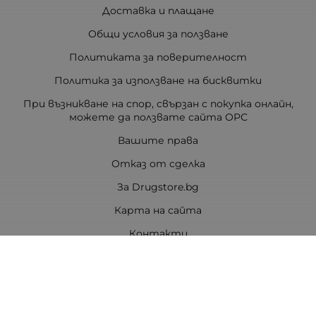
Доставка и плащане
Общи условия за ползване
Политиката за поверителност
Политика за използване на бисквитки
При възникване на спор, свързан с покупка онлайн,
можете да ползвате сайта ОРС
Вашите права
Отказ от сделка
За Drugstore.bg
Карта на сайта
Контакти
Контакти
ДРАГСТОР.БГ ЕООД
6000 гр. Стара Загора