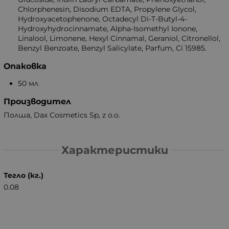
Chlorphenesin, Disodium EDTA, Propylene Glycol,
Hydroxyacetophenone, Octadecyl Di-T-Butyl-4-
Hydroxyhydrocinnamate, Alpha-Isomethyl Ionone,
Linalool, Limonene, Hexyl Cinnamal, Geraniol, Citronellol,
Benzyl Benzoate, Benzyl Salicylate, Parfum, Ci 15985.
Опаковка
50 мл
Производител
Полша, Dax Cosmetics Sp, z o.o.
Характеристики
Тегло (кг.)
0.08