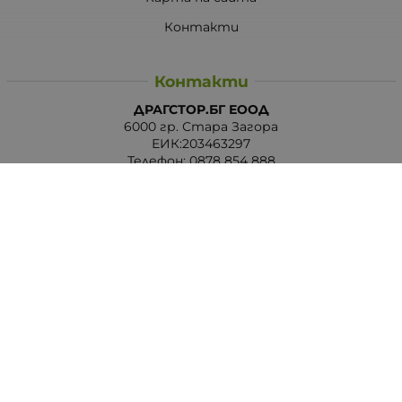
Контакти
Контакти
ДРАГСТОР.БГ ЕООД
6000 гр. Стара Загора
ЕИК:203463297
Телефон:
0878 854 888
Viber:
0878 854 888
Методи на плащане