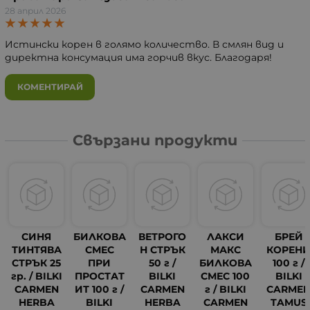
28 април 2026
Истински корен в голямо количество. В смлян вид и
директна консумация има горчив вкус. Благодаря!
КОМЕНТИРАЙ
Свързани продукти
СИНЯ
БИЛКОВА
ВЕТРОГО
ЛАКСИ
БРЕЙ
ТИНТЯВА
СМЕС
Н СТРЪК
МАКС
КОРЕН
СТРЪК 25
ПРИ
50 г /
БИЛКОВА
100 г /
гр. / BILKI
ПРОСТАТ
BILKI
СМЕС 100
BILKI
CARMEN
ИТ 100 г /
CARMEN
г / BILKI
CARME
HERBA
BILKI
HERBA
CARMEN
TAMUS