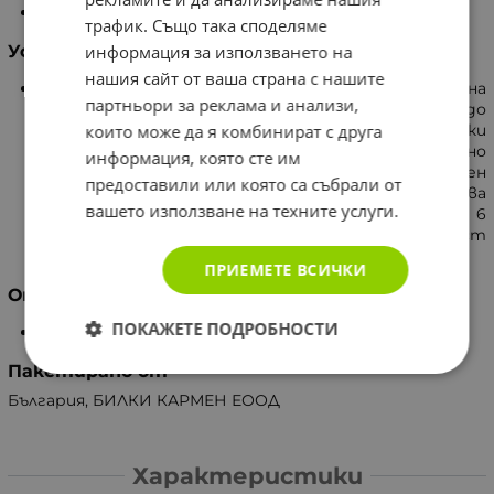
за деца до 14 години, при бременност и кърмене.
трафик. Също така споделяме
информация за използването на
Условия на съхранение
нашия сайт от ваша страна с нашите
На тъмно и сухо място, при температура на
партньори за реклама и анализи,
въздуха до 30 градуса и относителна влажност до
които може да я комбинират с друга
85%. Фирмата гарантира качеството на всички
свои продукти, които са събрани в екологично
информация, която сте им
чисти планински райони. За да имате положителен
предоставили или която са събрали от
резултат от въздействието на билките трябва
вашето използване на техните услуги.
да ги използвате редовно минимум от 3 до 6
месеца. Посъветвайте се със специалист
фитотерапевт или с Вашия личен лекар.
ПРИЕМЕТЕ ВСИЧКИ
Опаковка
ПОКАЖЕТЕ ПОДРОБНОСТИ
25 грама
Пакетирано от
България, БИЛКИ КАРМЕН ЕООД
Характеристики