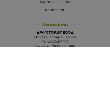
Карта на сайта
Контакти
Контакти
ДРАГСТОР.БГ ЕООД
6000 гр. Стара Загора
ЕИК:203463297
Телефон:
0878 854 888
Viber:
0878 854 888
Методи на плащане