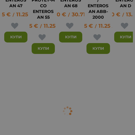
AN 47
CO
AN 68
ENTEROS
AN D
ENTEROS
AN ABB-
75
€
11.25
лв.
15.70
€
30.71
лв.
6.90
€
13.
15
/
/
/
AN 55
2000
5.75
€
11.25
лв.
5.75
€
11.25
лв.
/
/
КУПИ
КУПИ
КУПИ
КУПИ
КУПИ