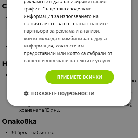
рекламите и да анализираме нашия
Състав
трафик. Също така споделяме
информация за използването на
Съдържание в 3 таблетки:
нашия сайт от ваша страна с нашите
Пробиотични култури - над 100 млн. cfu/гр.
Лактобацилус ацидофилус 2 - 100 мг.
партньори за реклама и анализи,
Лактобацилус булгарикус GB 15 - 50 мг.
които може да я комбинират с друга
Бифидобактериум бифидум BB 87 - 100 мг.
информация, която сте им
Помощни вещества:
Талк, магнезиев стеарат,
микрокристална целулоза.
предоставили или която са събрали от
вашето използване на техните услуги.
Начин на употреба
Препоръчителен дневен прием:
ПРИЕМЕТЕ ВСИЧКИ
Деца под 6 годишна възраст
- 2 пъти дневно по
1 таблетка.
Деца от 6 до 12 години
- по 1 таблетка сутрин
ПОКАЖЕТЕ ПОДРОБНОСТИ
и вечер след хранене в продължение на 30 дни.
След което приема е по 1 таблетка вечер след
хранене за 15 дни.
Опаковка
30 броя таблетки