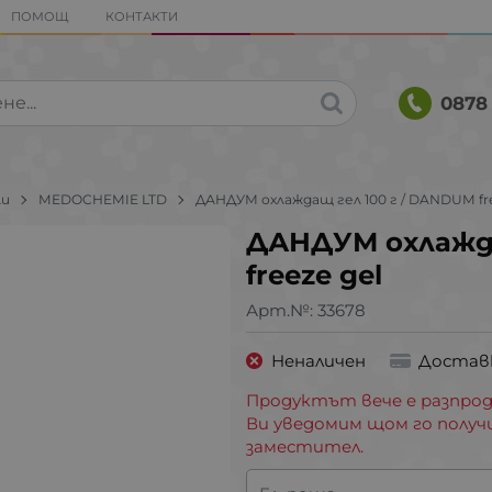
ПОМОЩ
КОНТАКТИ
0878 
ли
MEDOCHEMIE LTD
ДАНДУМ охлаждащ гел 100 г / DANDUM fre
ДАНДУМ охлажда
freeze gel
Арт.№:
33678
Неналичен
Достав
Продуктът вече е разпрод
Ви уведомим щом го получ
заместител.