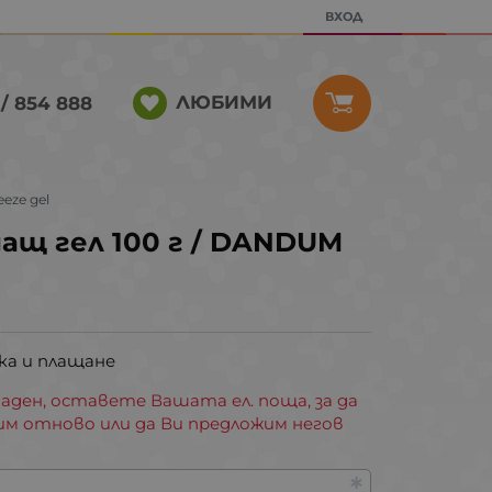
ВХОД
ЛЮБИМИ
/ 854 888
eze gel
щ гел 100 г / DANDUM
ка и плащане
аден, оставете Вашата ел. поща, за да
им отново или да Ви предложим негов