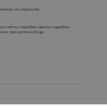
еменна или кърмите.
ин, метил парабен, пропил парабен,
анол, пречистена вода.