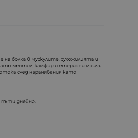
 на болка в мускулите, сухожилията и
ато ментол, камфор и етерични масла.
отока след наранявания като
4 пъти дневно.