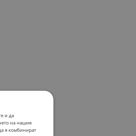
е и да
нето на нашия
 да я комбинират