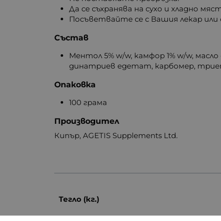
Да се съхранява на сухо и хладно мяс
Посъветвайте се с Вашия лекар или
Състав
Ментол 5% w/w, камфор 1% w/w, масло
динатриев едетат, карбомер, триетан
Опаковка
100 грама
Производител
Кипър, AGETIS Supplements Ltd.
Тегло (кг.)