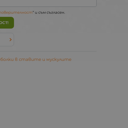
 поверителност
“ и съм съгласен.
ОСТ!
 болки в ставите и мускулите