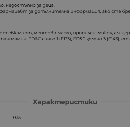
то, недостъпно за деца.
 фармацевт за допълнителна информация, ако сте бр
 от евкалипт, ментово масло, пропилен гликол, глицер
оламин, FD&C синьо 1 (E133), FD&C зелено 3 (E143), ет
Характеристики
0.15