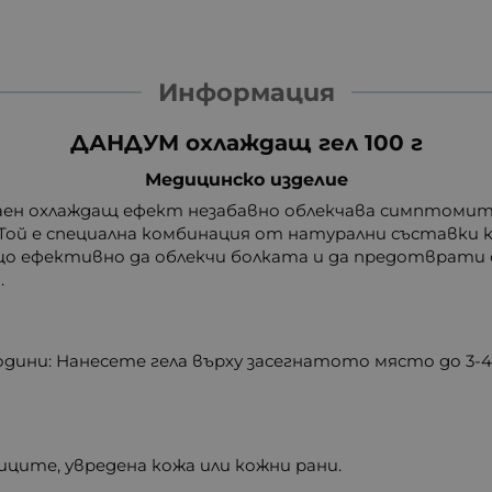
Информация
ДАНДУМ охлаждащ гел 100 г
Медицинско изделие
аен охлаждащ ефект незабавно облекчава симптомите
Той е специална комбинация от натурални съставки к
о ефективно да облекчи болката и да предотврати 
.
години: Нанесете гела върху засегнатото място до 3-
ците, увредена кожа или кожни рани.