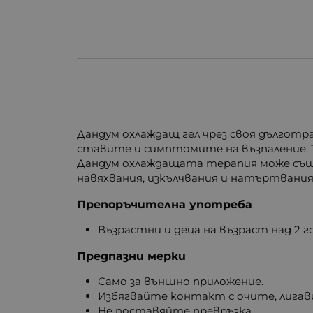
Дандум охлаждащ гел чрез своя дълготр
ставите и симптомите на възпаление. 
Дандум охлаждащата терапия може същ
навяхвания, изкълчвания и натъртвания
Препоръчителна употреба
Възрастни и деца на възраст над 2 
Предпазни мерки
Само за външно приложение.
Избягвайте контакт с очите, лигави
Не поставяйте превръзка.