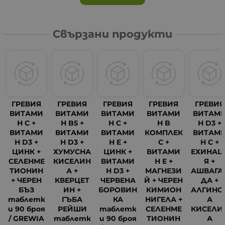
Свързани продукти
ГРЕВИЯ
ГРЕВИЯ
ГРЕВИЯ
ГРЕВИЯ
ГРЕВИЯ
ВИТАМИ
ВИТАМИ
ВИТАМИ
ВИТАМИ
ВИТАМ
Н C +
Н B5 +
Н C +
Н B
Н D3 +
ВИТАМИ
ВИТАМИ
ВИТАМИ
КОМПЛЕК
ВИТАМ
Н D3 +
Н D3 +
Н E +
С +
Н C +
ЦИНК +
ХУМУСНА
ЦИНК +
ВИТАМИ
ЕХИНАЦ
СЕЛЕНМЕ
КИСЕЛИН
ВИТАМИ
Н E +
Я +
ТИОНИН
А +
Н D3 +
МАГНЕЗИ
АШВАГА
+ ЧЕРЕН
КВЕРЦЕТ
ЧЕРВЕНА
Й + ЧЕРЕН
ДА +
БЪЗ
ИН +
БОРОВИН
КИМИОН
АЛГИНО
таблетк
ГЪБА
КА
НИГЕЛА +
А
и 90 броя
РЕЙШИ
таблетк
СЕЛЕНМЕ
КИСЕЛИ
/ GREWIA
таблетк
и 90 броя
ТИОНИН
А