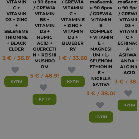
VITAMIN
и 90 броя
/ GREWIA
таблетк
таблет
C +
/ GREWIA
VITAMIN
и 90 броя
и 90 бро
VITAMIN
VITAMIN
C +
/ GREWIA
/ GREWI
D3 + ZINC
B5 +
VITAMIN E
VITAMIN
VITAMI
+
VITAMIN
+ ZINC +
B
D3 +
SELENEME
D3 +
VITAMIN
COMPLEX
VITAMI
THIONINE
HUMIC
D3 +
+ VITAMIN
C +
18
+ BLACK
ACID +
BLUEBER
E +
ECHINAC
ELDER
QUERCETI
RY
MAGNESI
A +
N + REISHI
UM + L-
ASHWA
82
€
36.81
лв.
17.18
€
33.60
лв.
/
/
MUSHRO
SELENOM
ANDA +
OM
ETHIONIN
ALGINIC
E +
ACID
25.05
€
48.99
лв.
/
NIGELLA
19.43
€
38.
КУПИ
КУПИ
/
SATIVA
19.43
€
38.00
лв.
/
КУПИ
КУПИ
КУПИ