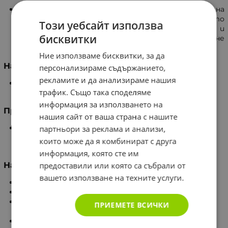
Повишава естествените защитни сили на
организма. Допринася за нормалното
Този уебсайт използва
функциониране на дихателната система и
бисквитки
нервната система, способства за намаляване
нивата на стрес, подобрява настроението.
Ние използваме бисквитки, за да
Начин на употреба
персонализираме съдържанието,
рекламите и да анализираме нашия
По 2 капсули дневно след хранене с достатъчно
трафик. Също така споделяме
количество вода.
информация за използването на
Предупреждения
нашия сайт от ваша страна с нашите
Да не се приема от деца под 18-годишна възраст,
партньори за реклама и анализи,
бременни жени, кърмачки и хора, имащи
които може да я комбинират с друга
непоносимост към някоя от съставките!
информация, която сте им
предоставили или която са събрали от
На вниманието на потребителя
вашето използване на техните услуги.
Да не се превишава препоръчаната дневна доза!
Да се пази от деца!
Добавка към храната, не може да замести
ПРИЕМЕТЕ ВСИЧКИ
разнообразното хранене.
Продуктът не е лекарствено средство.