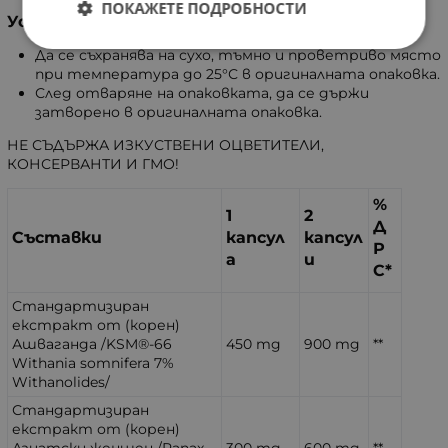
ПОКАЖЕТЕ ПОДРОБНОСТИ
Условия на съхранение
Да се съхранява на сухо, тъмно и проветриво място
при температура до 25°С в оригиналната опаковка.
След отваряне на опаковката, да се държи
затворено в оригиналната опаковка.
НЕ СЪДЪРЖА ИЗКУСТВЕНИ ОЦВЕТИТЕЛИ,
КОНСЕРВАНТИ И ГМО!
%
1
2
Д
Съставки
капсул
капсул
Р
а
и
С*
Стандартизиран
екстракт от (корен)
Ашваганда /KSM®-66
450 mg
900 mg
**
Withania somnifera 7%
Withanolides/
Стандартизиран
екстракт от (корен)
Азиатски женшен /Panax
300 mg
600 mg
**