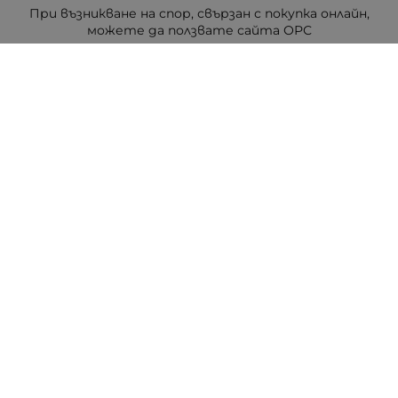
При възникване на спор, свързан с покупка онлайн,
можете да ползвате сайта ОРС
Вашите права
Отказ от сделка
За Drugstore.bg
Карта на сайта
Контакти
Контакти
ДРАГСТОР.БГ ЕООД
6000 гр. Стара Загора
ЕИК:203463297
Телефон:
0878 854 888
Viber:
0878 854 888