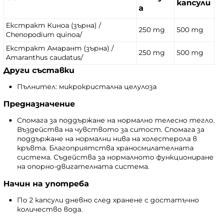
капсули
а
Екстракт Киноа (зърна) /
250 mg
500 mg
Chenopodium quinoa/
Екстракт Амарант (зърна) /
250 mg
500 mg
Amaranthus caudatus/
Други съставки
Пълнител: микрокристална целулоза
Предназначение
Спомага за поддържане на нормално телесно тегло.
Въздейства на чувството за ситост. Спомага за
поддържане на нормални нива на холестерола в
кръвта. Благоприятства храносмилателната
система. Съдейства за нормалното функциониране
на опорно-двигателната система.
Начин на употреба
По 2 капсули дневно след хранене с достатъчно
количество вода.