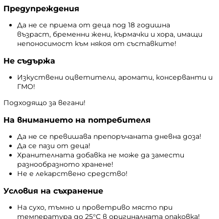
Предупреждения
Да не се приема от деца под 18 годишна
възраст, бременни жени, кърмачки и хора, имащи
непоносимост към някоя от съставките!
Не съдържа
Изкуствени оцветители, аромати, консерванти и
ГМО!
Подходящо за вегани!
На вниманието на потребителя
Да не се превишава препоръчаната дневна доза!
Да се пази от деца!
Хранителната добавка не може да замести
разнообразното хранене!
Не е лекарствено средство!
Условия на съхранение
На сухо, тъмно и проветриво място при
температура до 25°C в оригиналната опаковка!