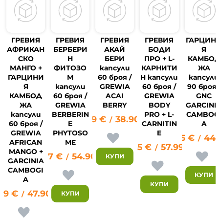
ГРЕВИЯ
ГРЕВИЯ
ГРЕВИЯ
ГРЕВИЯ
ГАРЦИН
АФРИКАН
БЕРБЕРИ
АКАЙ
БОДИ
Я
СКО
Н
БЕРИ
ПРО + L-
КАМБО
МАНГО +
ФИТОЗО
капсули
КАРНИТИ
ЖА
ГАРЦИНИ
М
60 броя /
Н капсули
капсул
Я
капсули
GREWIA
60 броя /
90 броя 
14
КАМБОД
60 броя /
ACAI
GREWIA
GNC
ЖА
GREWIA
BERRY
BODY
GARCINI
капсули
BERBERIN
PRO + L-
CAMBOG
19.89
€
38.90
лв.
/
60 броя /
E
CARNITIN
A
GREWIA
PHYTOSO
E
22.95
€
44
/
AFRICAN
ME
29.65
€
57.99
лв.
/
MANGO +
28.07
€
54.90
лв.
КУПИ
/
GARCINIA
CAMBOGI
КУПИ
A
КУПИ
49
€
47.90
лв.
КУПИ
/