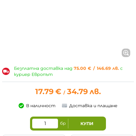
Безплатна доставка над
75.00
€
/
146.69
лв.
с
куриер Европът
17.79
€
34.79
лв.
/
В наличност
Доставка и плащане
бр
КУПИ