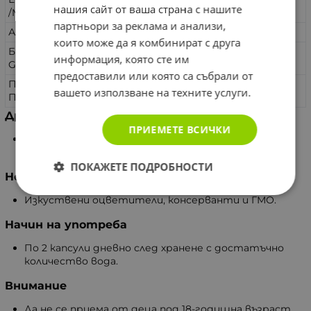
20 mg
40 mg
нашия сайт от ваша страна с нашите
/Mahonia aquifolium/
партньори за реклама и анализи,
Алгинова киселина /Alginic acid/
10 mg
20 mg
които може да я комбинират с друга
Бромелаин ензими /Bromelain/ 80.66
10 mg
20 mg
информация, която сте им
GDU, Ананас (плод) /Ananas comosus /
предоставили или която са събрали от
Папаин ензими /Рapain/ 201,000U/g,
10 mg
20 mg
вашето използване на техните услуги.
Папая (плод) /Carica papaya/
Други съставки
ПРИЕМЕТЕ ВСИЧКИ
Пълнител: микрокристална целулоза,
вегетариански капсули.
ПОКАЖЕТЕ ПОДРОБНОСТИ
Не съдържа
Изкуствени оцветители, консерванти и ГМО.
Начин на употреба
По 2 капсули дневно след хранене с достатъчно
количество вода.
Внимание
Да не се приема от деца под 18-годишна възраст,