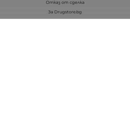
Отказ от сделка
За Drugstore.bg
Карта на сайта
Контакти
Контакти
ДРАГСТОР.БГ ЕООД
6000 гр. Стара Загора
ЕИК:203463297
Телефон:
0878 854 888
Viber:
0878 854 888
Методи на плащане