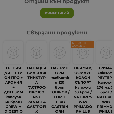
Отзиви към продукт
КОМЕНТИРАЙ
Свързани продукти
БЕЗПЛАТНА
ДОСТАВКА
ГРЕВИЯ
ПАНАЦЕЯ
ГАСТРИН
ПРИМАД
ПРИМА
ДИГЕСТИ
БИЛКОВА
ОРМ
ОФИЛУС
ОФИЛУ
ОН ПРО +
ТИНКТУР
таблетк
КОЛОН
РЕУТЕР
АРОНИЯ
А
и 120
СЪПОРТ
капсул
+
ГАСТРОФ
броя
капсули
276 мг. 3
ДИГЕЗИМ
ИКС 100
ТОШКОВ /
30 броя /
броя /
14
капсули
мл /
TOMIL
NATURE'S
NATURE'
60 броя /
PANACEA
HERB
WAY
WAY
GREWIA
GASTROFI
GASTRIN
PRIMADO
PRIMAD
DIGESTIO
X
ORM
PHILUS
PHILUS