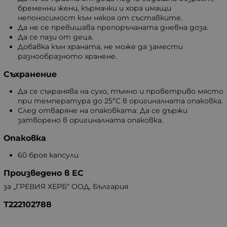
бременни жени, кърмачки и хора имащи
непоносимост към някоя от съставките.
Да не се превишава препоръчаната дневна доза.
Да се пази от деца.
Добавка към храната, не може да замести
разнообразното хранене.
Съхранение
Да се съхранява на сухо, тъмно и проветриво място
при температура до 25ºС в оригиналната опаковка.
След отваряне на опаковката: Да се държи
затворено в оригиналната опаковка.
Опаковка
60 броя капсули
Произведено в ЕС
за „ГРЕВИЯ ХЕРБ“ ООД, България
Т222102788