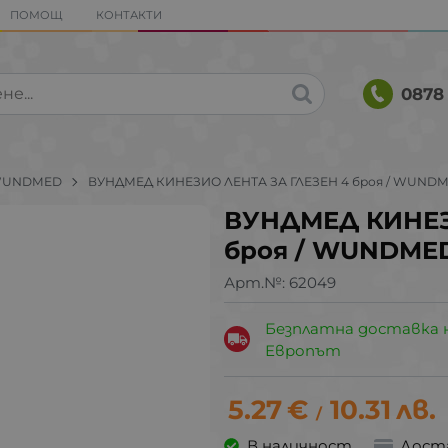
ПОМОЩ
КОНТАКТИ
0878 
UNDMED
ВУНДМЕД КИНЕЗИО ЛЕНТА ЗА ГЛЕЗЕН 4 броя / WUNDM
ВУНДМЕД КИНЕЗ
броя / WUNDMED
Арт.№:
62049
Безплатна доставка 
Европът
5.27
€
10.31
лв.
/
В наличност
Дост