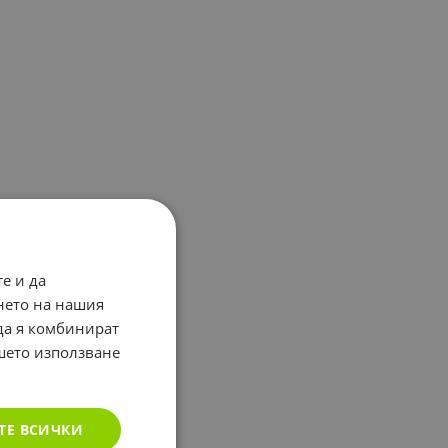
е и да
нето на нашия
 да я комбинират
ашето използване
ТЕ ВСИЧКИ