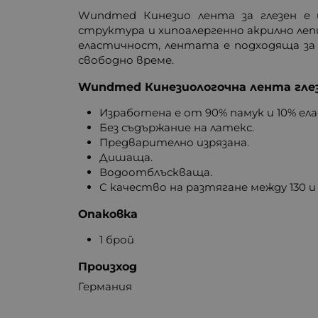
Wundmed Кинезио лента за глезен е 
структура и хипоалергенно акрилно леп
еластичност, лентата е подходяща за 
свободно време.
Wundmed Кинезиологочна лента гле
Изработена е от 90% памук и 10% ел
Без съдържание на латекс.
Предварително изрязана.
Дишаща.
Водоотблъскваща.
С качество на разтягане между 130 и 
Опаковка
1 брой
Произход
Германия