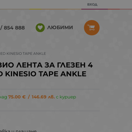
ВХОД
ЛЮБИМИ
/ 854 888
ED KINESIO TAPE ANKLE
ИО ЛЕНТА ЗА ГЛЕЗЕН 4
 KINESIO TAPE ANKLE
над
75.00
€
/
146.69
лв.
с куриер
авка и плащане