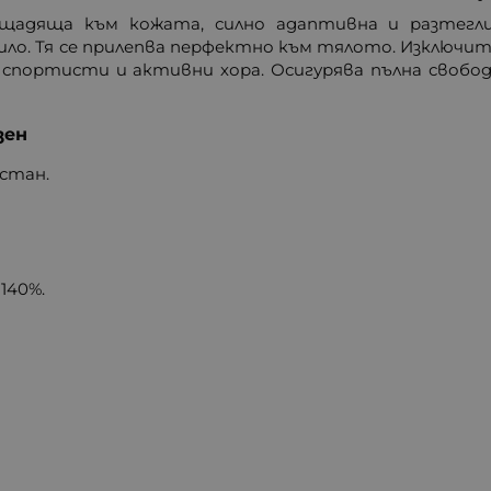
щадяща към кожата, силно адаптивна и разтеглив
ило. Тя се прилепва перфектно към тялото. Изключите
спортисти и активни хора. Осигурява пълна свобода
зен
астан.
140%.