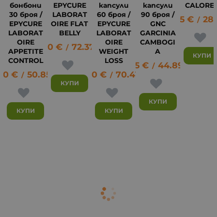
бонбони
EPYCURE
капсули
капсули
CALORE
30 броя /
LABORAT
60 броя /
90 броя /
14.65
€
28.
/
EPYCURE
OIRE FLAT
EPYCURE
GNC
LABORAT
BELLY
LABORAT
GARCINIA
OIRE
OIRE
CAMBOGI
37.00
€
72.37
лв.
18
/
APPETITE
WEIGHT
A
КУПИ
CONTROL
LOSS
22.95
€
44.89
лв.
/
00
€
50.85
лв.
36.00
€
70.41
лв.
/
/
КУПИ
КУПИ
КУПИ
КУПИ