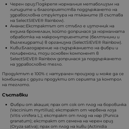
Черен ориз:Подкрепя нормалния метаболизъм на
липидите и благоприятства поддържането на
здравословна структура на тъканите (в състава
на SelectSIEVE® Rainbow).
Ананас:Екстрактът от стъбло е източник на
ензима бромелаин, който допринася за нормалната
обработка на макронутриентите (белтъчини и
въглехидрати) в организма (SelectSIEVE® Rainbow).
Киви:Благодарение на съдържанието на фибри и
полифеноли, този основен компонент в
SelectSIEVE® Rainbow допринася за поддържането
на здравословно тегло.
Продуктът е 100% с натурален произход и може да се
комбинира с други продукти от серията за контрол
на теглото.
Съставки
Фибри от акация; прах от сок от плод на боровинка
(Vaccinium myrtillus); екстракт от червена лоза
(Vitis vinifera L.); екстракт от плод на нар (Punica
granatum); екстракт от семена на черен ориз
(Oryza sativa); прах от плод на киви (Actinidia