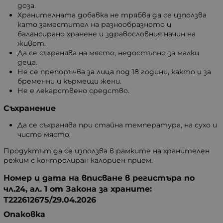
доза.
Хранителната добавка не трябва да се използва
като заместител на разнообразното и
балансирано хранене и здравословния начин на
живот.
Да се съхранява на място, недостъпно за малки
деца.
Не се препоръчва за лица под 18 години, както и за
бременни и кърмещи жени.
Не е лекарствено средство.
Съхранение
Да се съхранява при стайна температура, на сухо и
чисто място.
Продуктът да се използва в рамките на хранителен
режим с контролиран калориен прием.
Номер и дата на вписване в регистъра по
чл.24, ал. 1 от Закона за храните:
Т222612675/29.04.2026
Опаковка