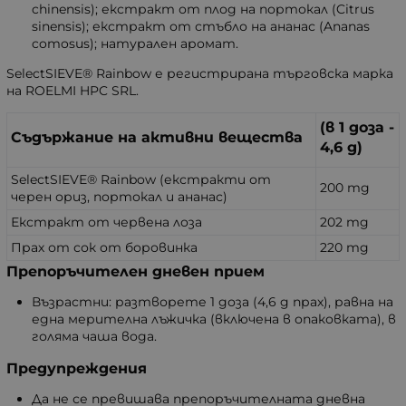
chinensis); екстракт от плод на портокал (Citrus
sinensis); екстракт от стъбло на ананас (Ananas
comosus); натурален аромат.
SelectSIEVE® Rainbow е регистрирана търговска марка
на ROELMI HPC SRL.
(в 1 доза -
Съдържание на активни вещества
4,6 g)
SelectSIEVE® Rainbow (екстракти от
200 mg
черен ориз, портокал и ананас)
Екстракт от червена лоза
202 mg
Прах от сок от боровинка
220 mg
Препоръчителен дневен прием
Възрастни: разтворете 1 доза (4,6 g прах), равна на
една мерителна лъжичка (включена в опаковката), в
голяма чаша вода.
Предупреждения
Да не се превишава препоръчителната дневна