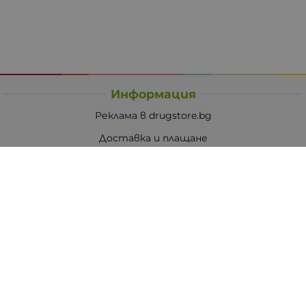
Информация
Реклама в drugstore.bg
Доставка и плащане
Общи условия за ползване
Политиката за поверителност
Политика за използване на бисквитки
При възникване на спор, свързан с покупка онлайн,
можете да ползвате сайта ОРС
Вашите права
Отказ от сделка