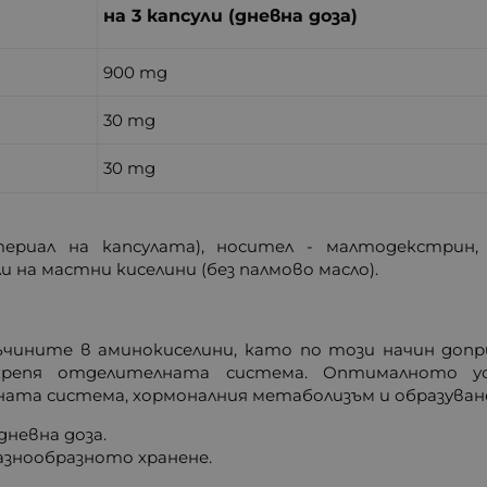
на 3 капсули (дневна доза)
900 mg
30 mg
30 mg
териал на капсулата), носител - малтодекстрин, 
 на мастни киселини (без палмово масло).
чините в аминокиселини, като по този начин допр
крепя отделителната система. Оптималното ус
ата система, хормоналния метаболизъм и образуван
невна доза.
разнообразното хранене.