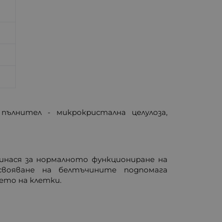
пълнител - микрокристална целулоза,
инася за нормалното функциониране на
вояване на белтъчините подпомага
ето на клетки.