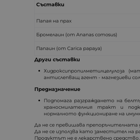
Съставки
Папая на прах
Бромелаин (от Ananas comosus)
Папаин (от Carica papaya)
Други съставки
Хидроксипропилметилцелулоза (ма
антислепващ агент - магнезиеви соли
Предназначение
Подпомага разграждането на белтъ
храносмилателния тракт и под
нормалното функциониране на имунн
Да не се превишава препоръчителната д
Да не се използва като заместител на 
Продуктът не е лекарствено средство.