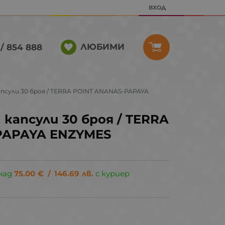
ВХОД
ЛЮБИМИ
/ 854 888
сули 30 броя / TERRA POINT ANANAS-PAPAYA
капсули 30 броя / TERRA
PAPAYA ENZYMES
над
75.00
€
/
146.69
лв.
с куриер