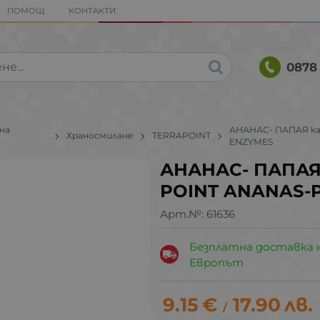
ПОМОЩ
КОНТАКТИ
0878 
на
АНАНАС- ПАПАЯ кап
Храносмилане
TERRAPOINT
ENZYMES
АНАНАС- ПАПАЯ 
POINT ANANAS-
Арт.№:
61636
Безплатна доставка 
Европът
9.15
€
17.90
лв.
/