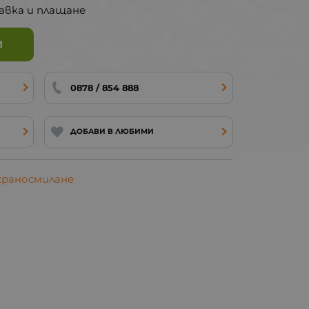
авка и плащане
И
0878 / 854 888
ДОБАВИ В ЛЮБИМИ
храносмилане