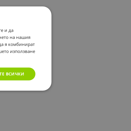
е и да
нето на нашия
 да я комбинират
ашето използване
ТЕ ВСИЧКИ