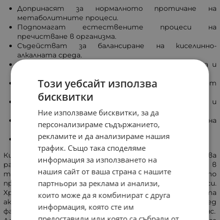
Допринасят за нормалното протичане на
метаболитните процеси.
Подпомагат естествените процеси на
пречистване в организма.
Съдействат за балансиране на киселинно-
алкалната среда.
Подкрепят нормалната функция на мускулната и
нервната система.
Този уебсайт използва
Спомагат за защитата на клетките от
действието на свободните радикали.
бисквитки
Подпомагат работата на имунната система и
общия физиологичен баланс.
Ние използваме бисквитки, за да
Насърчават нормалното функциониране на
персонализираме съдържанието,
нервната система.
рекламите и да анализираме нашия
Поддържат дейността на щитовидната жлеза.
трафик. Също така споделяме
Киселинно-алкалният баланс представлява
информация за използването на
равновесието между киселинни и алкални елементи в
нашия сайт от ваша страна с нашите
тялото. Поддържането му е важно за хармоничното
партньори за реклама и анализи,
протичане на различни вътрешни процеси.
Хранителният режим, нивата на стрес, физическата
които може да я комбинират с друга
активност и приемът на течности са сред
информация, която сте им
факторите, които оказват влияние върху този баланс.
предоставили или която са събрали от