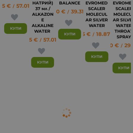
НАТРИЙ)
BALANCE
EVROMED
EVROME
15
€
57.01
лв.
5
/
37 мл /
SCALER
SCALER
20.10
€
39.31
лв.
/
ALKAZON
MOLECUL
MOLECU
E
AR SILVER
AR SILVE
ALKALINE
WATER
WATER
КУПИ
WATER
THROA
9.65
€
18.87
лв.
КУПИ
/
SPRAY
29.15
€
57.01
лв.
/
15.30
€
29.
/
КУПИ
КУПИ
КУПИ