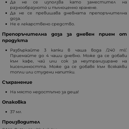
Да не се използва като заместител на
разнообразното и пълноценно хранене.
Да не се превишава дневната препоръчителна
доза.
Не е лекарствено средство.
Препоръчителна доза за дневен прием от
продукта
Разбъркайте 3 капки в чаша вода /240 ml/.
Приемайте до 4 чаши дневно. Може да се добави
към кафе, чай или сок за неутрализиране на
киселинността. Може да се добавя към всякакви
топли или студени напитки.
Съхранение
На място недостъпно за деца!
Опаковка
37 мл
Производител