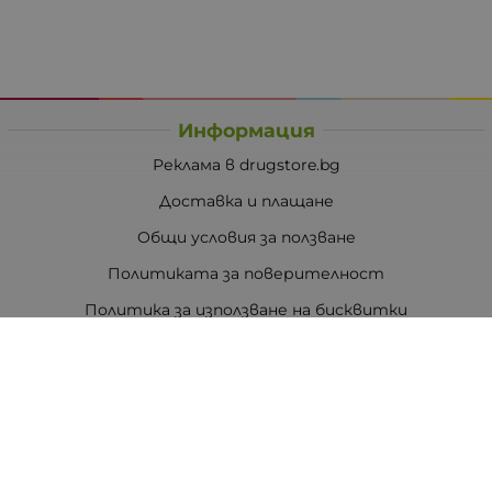
Информация
Реклама в drugstore.bg
Доставка и плащане
Общи условия за ползване
Политиката за поверителност
Политика за използване на бисквитки
При възникване на спор, свързан с покупка онлайн,
можете да ползвате сайта ОРС
Вашите права
Отказ от сделка
За Drugstore.bg