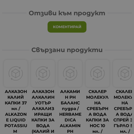
Отзиви към продукт
КОМЕНТИРАЙ
Свързани продукти
АЛКАЗОН
АЛКАЗОН
АЛКАМИ
СКАЛЕР
СКАЛЕР
КАЛИЙ
АЛКАЛИН
Н PH
МОЛЕКУЛ
МОЛЕКУ
КАПКИ 37
УОТЪР
БАЛАНС
НА
НА
мл /
АЛКАЛИЗ
пудра /
СРЕБЪРН
СРЕБЪР
ALKAZON
ИРАЩИ
HERBAME
А ВОДА
А ВОДА
E LIQUID
КАПКИ ЗА
DICA
КАПКИ ЗА
СПРЕЙ З
POTASSIU
ВОДА
ALKAMIN
НОС 10
ГЪРЛО 5
M
(КАЛИЙ И
PH
мл. /
мл. /