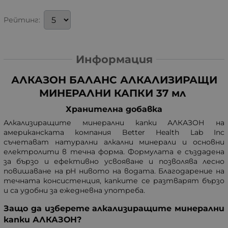
Рейтинг:
Информация
АЛКАЗОН БАЛАНС АЛКАЛИЗИРАЩИ
МИНЕРАЛНИ КАПКИ 37 мл
Хранителна добавка
Алкализиращите минерални капки АЛКАЗОН на
американската компания Better Health Lab Inc
съчетават натурални алкални минерали и основни
електролити в течна форма. Формулата е създадена
за бързо и ефективно усвояване и позволява лесно
повишаване на pH нивото на водата. Благодарение на
течната консистенция, капките се разтварят бързо
и са удобни за ежедневна употреба.
Защо да изберете алкализиращите минерални
капки АЛКАЗОН?