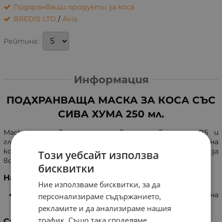
Подхранващи продукти за коса
BREDIS LTD
/
Avia
Рейтинг:
Информация
ПОДХРАНВАЩА МАСКА ЗА КОСА СЪС
СИВА ХУМА 250 мл.
Маска със сива хума, алое вера, провитамин B5 и
глицерин. Възстановява естествения хидробаланс на
косата, придава обем и жизненост. Подходяща е за
Този уебсайт използва
всеки тип коса. Съхранява се на сухо място.
бисквитки
Начин на употреба
Ние използваме бисквитки, за да
След измиване с шампоан, нанесете върху влажна
персонализираме съдържанието,
коса и оставете 3-4 минути, после изплакнете.
рекламите и да анализираме нашия
трафик. Също така споделяме
Състав