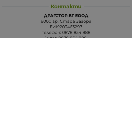
Контакти
ДРАГСТОР.БГ ЕООД
6000 гр. Стара Загора
ЕИК:203463297
Телефон:
0878 854 888
Viber:
0878 854 888
Методи на плащане
Следвайте ни