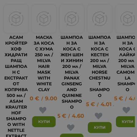
АСАМ
МАСКА
ШАМПОА
ШАМПОА
ШАМПО
КРОЙТЕР
ЗА КОСА
Н ЗА
Н ЗА
Н ЗА
ХОФ
С ХУМА
КОСА С
КОСА С
КОСА С
ХИДРАТИ
250 мл /
ЖЕН ШЕН
КЕСТЕН
ЛАЙКА
РАЩ
MILVA
И ХИНИН
200 мл /
200 мл /
ШАМПОА
HAIR
200 мл /
MILVA
MILVA
Н С
MASK
MILVA
HORSE
CAMOMI
ЕКСТРАКТ
WITH
PANAX
CHESTNU
LA
ОТ
WHITE
GINSENG
T
SHAMP
КОПРИВА
CLAY
AND
SHAMPO
O
2
500 мл /
QUININE
O
4.60
€
9.00
лв.
2.05
€
4.0
/
/
ASAM
SHAMPO
2.05
€
4.01
лв.
/
KRAUTER
O
HOF
2.35
€
4.60
лв.
/
SHAMPO
КУПИ
КУПИ
O WITH
КУПИ
NETTLE
EXTRACT