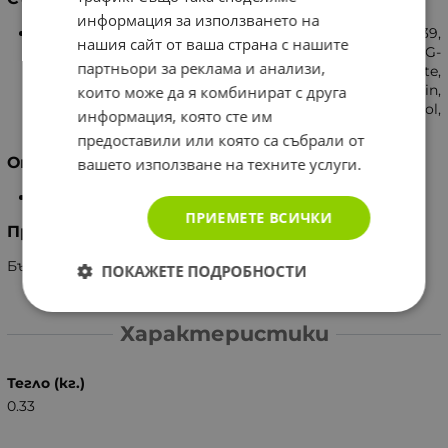
информация за използването на
Aqua, Glycerin, Cetearyl Alcohol, Polyquaternium-39,
нашия сайт от ваша страна с нашите
Cetrimonium Chloride, Aloe Barbadensis Leaf Juice, PEG-
партньори за реклама и анализи,
7 Glyceryl Cocoate, C12-15 Alkyl Benzoate,
Phenoxyethanol, Panthenol, Parfum, Ethylhexylglycerin,
които може да я комбинират с друга
Citric Acid, Cl19140.Cl42090, Hexyl Cinnamal, Citronellol,
информация, която сте им
Eugenol, Linalool.
предоставили или която са събрали от
Опаковка
вашето използване на техните услуги.
250 мл.
ПРИЕМЕТЕ ВСИЧКИ
Производител
България, Бредис ООД
ПОКАЖЕТЕ ПОДРОБНОСТИ
Характеристики
Тегло (кг.)
0.33